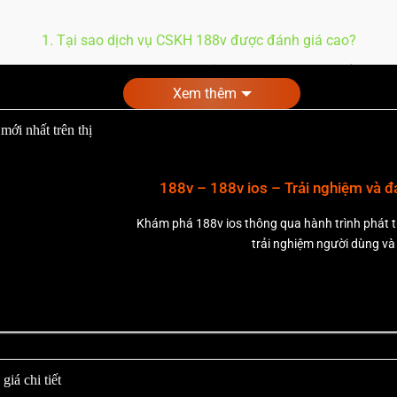
1. Tại sao dịch vụ CSKH 188v được đánh giá cao?
2. Các kênh liên hệ 188v chính thức và nhanh nhất
Xem thêm
2.1. Chat Trực Tuyến (Live Chat)
2.2. Hotline hỗ trợ khẩn cấp
2.3. Email giải quyết khiếu nại
188v – 188v ios – Trải nghiệm và đá
2.4. Kênh Mạng Xã Hội (Zalo/Telegram)
Khám phá 188v ios thông qua hành trình phát tr
trải nghiệm người dùng và
3. Khi nào bạn cần liên hệ với nhà cái 188v?
4. Những lưu ý quan trọng khi liên hệ hỗ trợ
5. Kết luận
i sao dịch vụ CSKH 188v được đánh gi