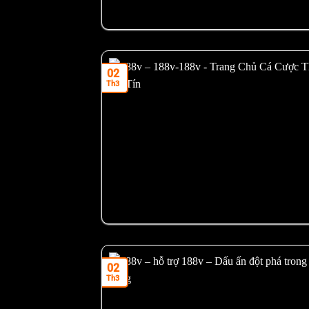
Đây là phương thức
lien he
được hơn 90% người chơi tại
02
Cách dùng:
Th3
Trong trường hợp bạn bị mất kết nối internet hoặc gặp vấ
theo nhà mạng viễn thông của bạn.
Đội ngũ trực tổng đài của 188v luôn túc trực để lắng ng
02
Th3
Đối với các vấn đề cần trình bày chi tiết, gửi hồ sơ xác