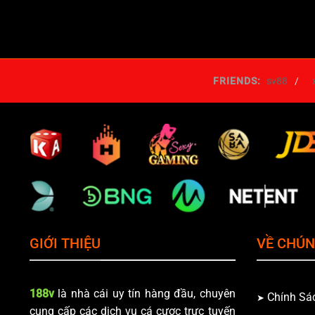
3.
Đừng ngần ngại kết nối với chúng tôi bất cứ lúc nào. Dư
Vấn đề tài khoản:
Quên m
FRIENDS:
sv88
Giao dịch Nạp/Rút:
Tiền ch
Khuyến mãi:
Muốn
K
Góp ý & Khiếu nại:
P
4.
Để quá trình
lien he
và xử lý vấn đề diễn ra nhanh chóng,
GIỚI THIỆU
VỀ CHÚN
Chuẩn bị thông tin:
Hãy chuẩn bị sẵn
Chụp ảnh màn hình:
Hình ảnh báo lỗi ho
188v
là nhà cái uy tín hàng đầu, chuyên
Chính Sá
cung cấp các dịch vụ cá cược trực tuyến