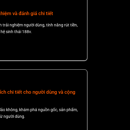
iống như các trang web cá cược kém chất lượng, hệ thống
 kỹ năng giao tiếp.
hiệm và đánh giá chi tiết
ủa chúng tôi:
 trải nghiệm người dùng, tính năng rút tiền,
 hệ sinh thái 188v.
 Chat.
rung.
tuần.
ch chi tiết cho người dùng và cộng
h nhất
g
 tính cấp thiết của vấn đề, bạn có thể lựa chọn kênh phù
ừa đảo không, khám phá nguồn gốc, sản phẩm,
từ người dùng.