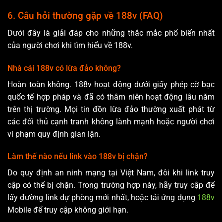
6. Câu hỏi thường gặp về 188v (FAQ)
Dưới đây là giải đáp cho những thắc mắc phổ biến nhất
của người chơi khi tìm hiểu về 188v.
Nhà cái 188v có lừa đảo không?
Hoàn toàn không. 188v hoạt động dưới giấy phép cờ bạc
quốc tế hợp pháp và đã có thâm niên hoạt động lâu năm
trên thị trường. Mọi tin đồn lừa đảo thường xuất phát từ
các đối thủ cạnh tranh không lành mạnh hoặc người chơi
vi phạm quy định gian lận.
Làm thế nào nếu link vào 188v bị chặn?
Do quy định an ninh mạng tại Việt Nam, đôi khi link truy
cập có thể bị chặn. Trong trường hợp này, hãy truy cập
để
lấy đường link dự phòng mới nhất, hoặc tải ứng dụng
188v
Mobile để truy cập không giới hạn.