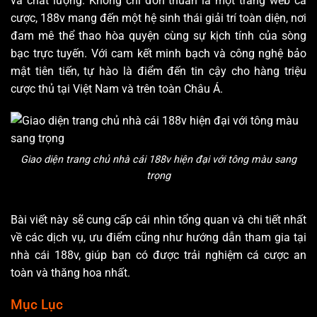
và chất lượng. Không chỉ đơn thuần là một trang web cá
cược, 188v mang đến một hệ sinh thái giải trí toàn diện, nơi
đam mê thể thao hòa quyện cùng sự kịch tính của sòng
bạc trực tuyến. Với cam kết minh bạch và công nghệ bảo
mật tiên tiến,
tự hào là điểm đến tin cậy cho hàng triệu
cược thủ tại Việt Nam và trên toàn Châu Á.
Giao diện trang chủ nhà cái 188v hiện đại với tông màu sang
trọng
Bài viết này sẽ cung cấp cái nhìn tổng quan và chi tiết nhất
về các dịch vụ, ưu điểm cũng như hướng dẫn tham gia tại
nhà cái 188v, giúp bạn có được trải nghiệm cá cược an
toàn và thăng hoa nhất.
Mục Lục