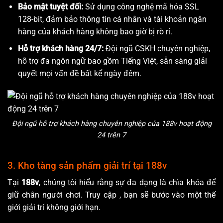
Bảo mật tuyệt đối:
Sử dụng công nghệ mã hóa SSL
128-bit, đảm bảo thông tin cá nhân và tài khoản ngân
hàng của khách hàng không bao giờ bị rò rỉ.
Hỗ trợ khách hàng 24/7:
Đội ngũ CSKH chuyên nghiệp,
hỗ trợ đa ngôn ngữ bao gồm Tiếng Việt, sẵn sàng giải
quyết mọi vấn đề bất kể ngày đêm.
Đội ngũ hỗ trợ khách hàng chuyên nghiệp của 188v hoạt động
24 trên 7
3. Kho tàng sản phẩm giải trí tại 188v
Tại
188v
, chúng tôi hiểu rằng sự đa dạng là chìa khóa để
giữ chân người chơi. Truy cập
, bạn sẽ bước vào một thế
giới giải trí không giới hạn.