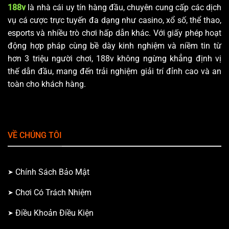
188v
là nhà cái uy tín hàng đầu, chuyên cung cấp các dịch
vụ cá cược trực tuyến đa dạng như casino, xổ số, thể thao,
esports và nhiều trò chơi hấp dẫn khác. Với giấy phép hoạt
động hợp pháp cùng bề dày kinh nghiệm và niềm tin từ
hơn 3 triệu người chơi, 188v không ngừng khẳng định vị
thế dẫn đầu, mang đến trải nghiệm giải trí đỉnh cao và an
toàn cho khách hàng.
VỀ CHÚNG TÔI
Chính Sách Bảo Mật
Chơi Có Trách Nhiệm
Điều Khoản Điều Kiện