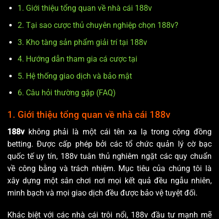
1. Giới thiệu tổng quan về nhà cái 188v
2. Tại sao cược thủ chuyên nghiệp chọn 188v?
3. Kho tàng sản phẩm giải trí tại 188v
4. Hướng dẫn tham gia cá cược tại
5. Hệ thống giao dịch và bảo mật
6. Câu hỏi thường gặp (FAQ)
1. Giới thiệu tổng quan về nhà cái 188v
188v
không phải là một cái tên xa lạ trong cộng đồng
betting. Được cấp phép bởi các tổ chức quản lý cờ bạc
quốc tế uy tín, 188v tuân thủ nghiêm ngặt các quy chuẩn
về công bằng và trách nhiệm. Mục tiêu của chúng tôi là
xây dựng một sân chơi nơi mọi kết quả đều ngẫu nhiên,
minh bạch và mọi giao dịch đều được bảo vệ tuyệt đối.
Khác biệt với các nhà cái trôi nổi, 188v đầu tư mạnh mẽ