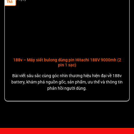
Th3
4. Chính Sách Hoàn Trả Cược Không Giới Hạn
Khác với các khoản tiền thưởng nạp, tiền hoàn trả
(Cashback) là quyền lợi bền vững nhất cho người chơi tại
188v
. Bất kể bạn thắng hay thua, dựa trên tổng doanh thu
cược hợp lệ, hệ thống sẽ hoàn lại một tỷ lệ phần trăm nhất
định vào tài khoản của bạn.
188v – Máy siết bulong dùng pin Hitachi 188V 9000mh (2
Tỷ lệ hoàn trả tại
được đánh giá là cạnh tranh nhất thị
pin 1 sạc)
trường, dao động từ 0.38% đến 1.2% tùy thuộc vào cấp độ
Bài viết sâu sắc cùng góc nhìn thương hiệu hiện đại về 188v
thành viên và sảnh chơi (Thể thao, Casino, Keno, Xổ số).
battery, khám phá nguồn gốc, sản phẩm, ưu thế và thông tin
Điểm đặc biệt là tiền hoàn trả này thường
không yêu cầu
phản hồi người dùng.
vòng cược lại
, bạn có thể rút ngay lập tức.
Bảng tỷ lệ hoàn trả cược hàng ngày tại nhà cái 188v
5. Hướng Dẫn Cách Nhận Thưởng Tại 188v